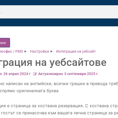
еми
екофис / PMS
Настройки
Интеграция на уебсайт
грация на уебсайтове
о
26 април 2024 г
Актуализиран
3 септември 2025 г.
о написан на английски, всички грешки в превода тряб
спрямо оригиналната буква
ия е страница за хоствана резервация. С хоствана стр
 гостът се пренасочва към вашата лична страница за р