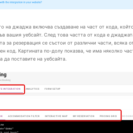
о на джаджа включва създаване на част от кода, койт
ъв вашия уебсайт. След това частта от кода е джаджат
та за резервация се състои от различни части, всяка о
ен код. Картината по-долу показва, че има няколко час
а да поставите на уебсайта.