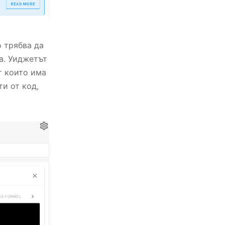
о трябва да
а. Уиджетът
т които има
ти от код,