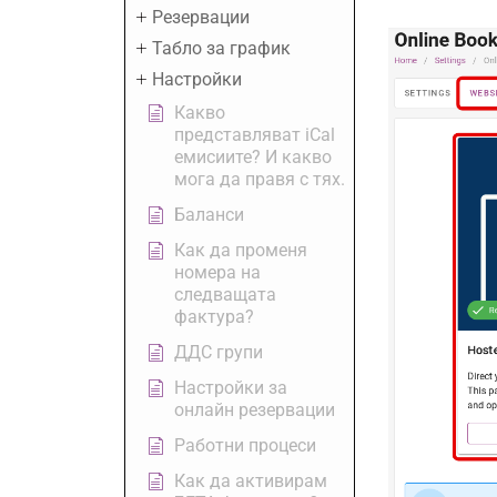
Резервации
Табло за график
Настройки
Какво
представляват iCal
емисиите? И какво
мога да правя с тях.
Баланси
Как да променя
номера на
следващата
фактура?
ДДС групи
Настройки за
онлайн резервации
Работни процеси
Как да активирам