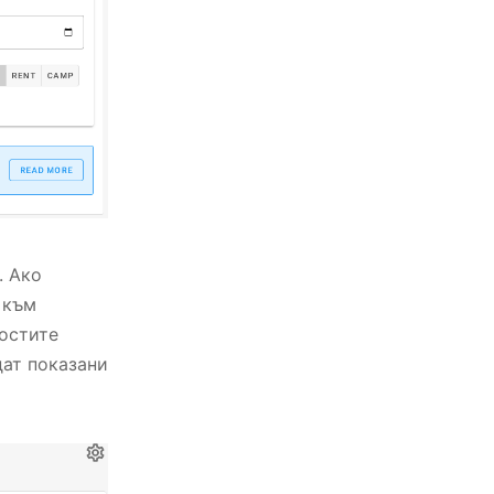
. Ако
 към
гостите
дат показани