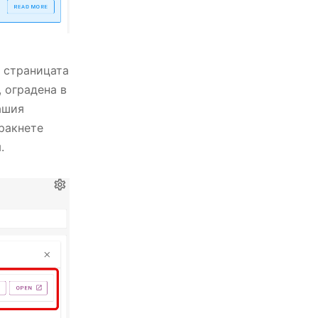
о страницата
 оградена в
ашия
щракнете
.