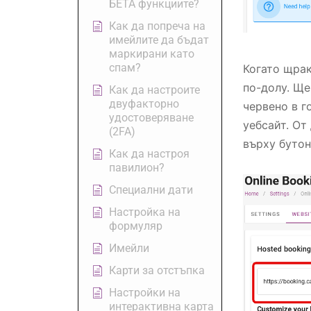
БЕТА функциите?
Как да попреча на
имейлите да бъдат
маркирани като
спам?
Когато щрак
по-долу. Ще
Как да настроите
двуфакторно
червено в г
удостоверяване
уебсайт. От
(2FA)
върху бутон
Как да настроя
павилион?
Специални дати
Настройка на
формуляр
Имейли
Карти за отстъпка
Настройки на
интерактивна карта