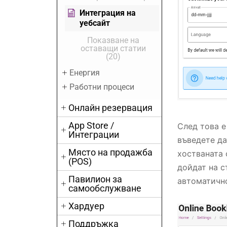
Интеграция на
уебсайт
Показване на
оставащи статии
(20)
Енергия
Работни процеси
Онлайн резервация
App Store /
След това е
Интеграции
въведете да
Място на продажба
хостваната 
(POS)
дойдат на с
Павилион за
автоматичн
самообслужване
Хардуер
Поддръжка