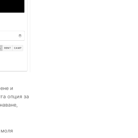
ене и
та опция за
наване,
 моля