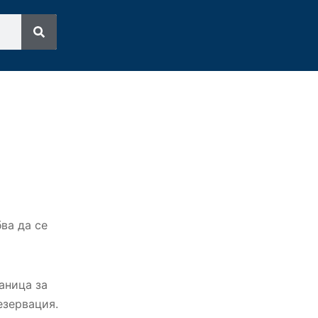
ва да се
аница за
езервация.