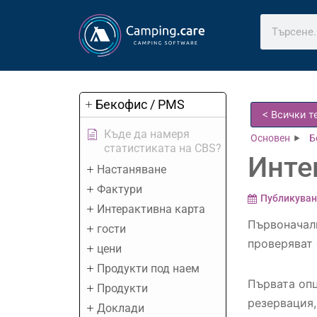
Бекофис / PMS
< Всички т
Къде да намеря
Основен
Б
статистиката на CBS?
Инте
Настаняване
Фактури
Публикуван
Интерактивна карта
Първоначалн
гости
проверяват 
цени
Продукти под наем
Първата опц
Продукти
резервация,
Доклади