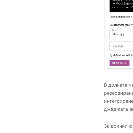
В долната ч
резервиране
интегриране
джаджата а
За всички ф