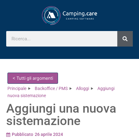
< Tutti gli argomenti
Principale
Backoffice / PMS
Alloggi
Aggiungi
nuova sistemazione
Aggiungi una nuova
sistemazione
Pubblicato
26 aprile 2024