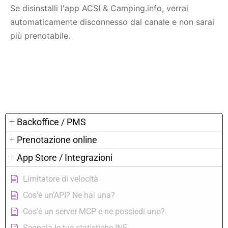
Se disinstalli l'app ACSI & Camping.info, verrai
automaticamente disconnesso dal canale e non sarai
più prenotabile.
Backoffice / PMS
Prenotazione online
App Store / Integrazioni
Limitatore di velocità
Cos'è un'API? Ne hai una?
Cos'è un server MCP e ne possiedi uno?
Segnala le tue statistiche INE