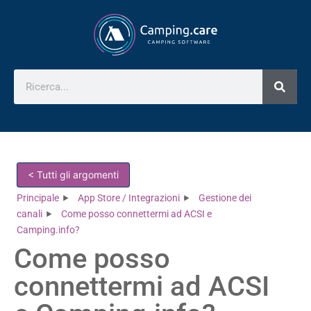
< Tutti gli argomenti
Principale
App Store / Integrazioni
Gestione dei
canali
Come posso connettermi ad ACSI e
Camping.info?
Come posso
connettermi ad ACSI