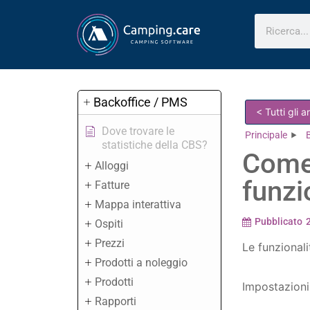
Backoffice / PMS
< Tutti gli 
Dove trovare le
Principale
statistiche della CBS?
Come 
Alloggi
funzi
Fatture
Mappa interattiva
Pubblicato
Ospiti
Prezzi
Le funzionali
Prodotti a noleggio
Prodotti
Impostazioni
Rapporti