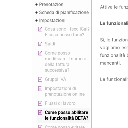
Prenotazioni
Attiva le fun
Scheda di pianificazione
Impostazioni
Le funzional
Cosa sono i feed iCal?
E cosa posso farci?
Sì, le funzio
Saldi
vogliamo esse
Come posso
funzionalità
modificare il numero
mancanti.
della fattura
successiva?
Le funzional
Gruppi IVA
Impostazioni di
prenotazione online
Flussi di lavoro
Come posso abilitare
le funzionalità BETA?
Come posso evitare