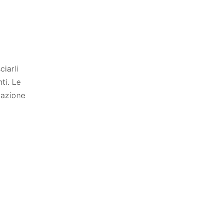
ciarli
ti. Le
tazione