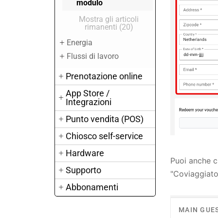
modulo
Mostra gli articoli
rimanenti (20)
Energia
Flussi di lavoro
Prenotazione online
App Store /
Integrazioni
Punto vendita (POS)
Chiosco self-service
Hardware
Puoi anche c
Supporto
"Coviaggiator
Abbonamenti