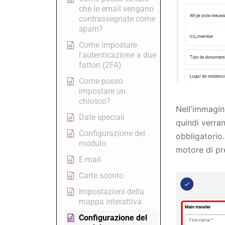
che le email vengano
contrassegnate come
spam?
Come impostare
l'autenticazione a due
fattori (2FA)
Come posso
impostare un
chiosco?
Nell'immagin
Date speciali
quindi verran
Configurazione del
obbligatorio
modulo
motore di pr
E-mail
Carte sconto
Impostazioni della
mappa interattiva
Configurazione del