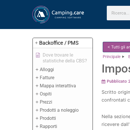
Backoffice / PMS
< Tutti gli 
Dove trovare le
Principale
statistiche della CBS?
Impo
Alloggi
Fatture
Pubblicato
Mappa interattiva
Scritto origi
Ospiti
confrontati c
Prezzi
Prodotti a noleggio
Nella sezion
Prodotti
ricevere dal
Rapporti