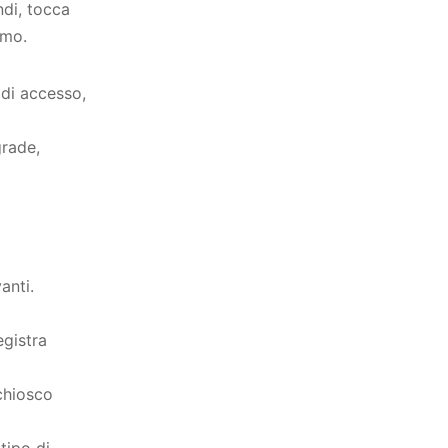
ndi, tocca
rmo.
 di accesso,
rade,
anti.
gistra
chiosco
tipo di