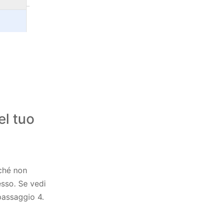
el tuo
nché non
esso. Se vedi
passaggio 4.