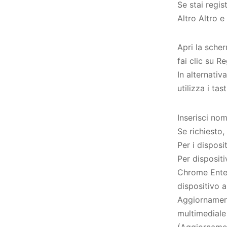
Se stai regi
Altro Altro e
Apri la scher
fai clic su R
In alternati
utilizza i ta
Inserisci no
Se richiesto, 
Per i disposi
Per disposit
Chrome Enter
dispositivo a
Aggiornament
multimediale 
(Aggiornament