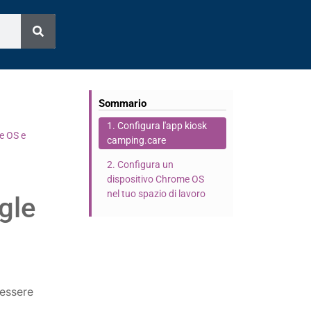
Sommario
1. Configura l'app kiosk
e OS e
camping.care
2. Configura un
dispositivo Chrome OS
nel tuo spazio di lavoro
gle
 essere