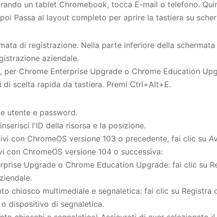
strando un tablet Chromebook, tocca E-mail o telefono. Qui
 poi Passa al layout completo per aprire la tastiera su sche
mata di registrazione. Nella parte inferiore della schermata
egistrazione aziendale.
va, per Chrome Enterprise Upgrade o Chrome Education Upg
sti di scelta rapida da tastiera. Premi Ctrl+Alt+E.
me utente e password.
inserisci l'ID della risorsa e la posizione.
tivi con ChromeOS versione 103 o precedente, fai clic su Av
ivi con ChromeOS versione 104 o successiva:
prise Upgrade o Chrome Education Upgrade: fai clic su Re
ziendale.
o chiosco multimediale e segnaletica: fai clic su Registra 
o dispositivo di segnaletica.
o chioschi e segnaletica) Assicurati di aver selezionato il 