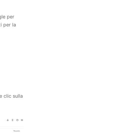
le per
i per la
 clic sulla