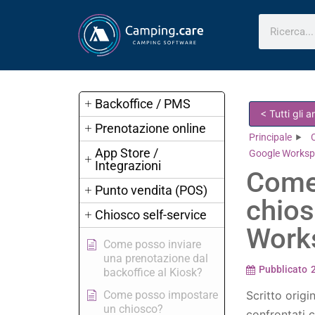
Backoffice / PMS
< Tutti gli 
Prenotazione online
Principale
App Store /
Google Works
Integrazioni
Come
Punto vendita (POS)
chio
Chiosco self-service
Work
Come posso inviare
una prenotazione dal
Pubblicato
backoffice al Kiosk?
Come posso impostare
Scritto origi
un chiosco?
confrontati c