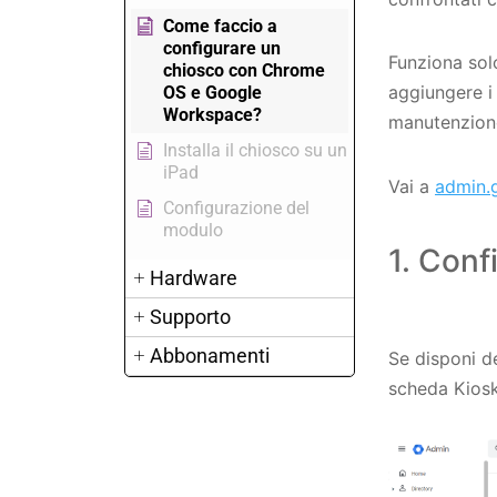
Come faccio a
configurare un
Funziona sol
chiosco con Chrome
aggiungere i 
OS e Google
Workspace?
manutenzione 
Installa il chiosco su un
iPad
Vai a
admin.
Configurazione del
modulo
1. Conf
Hardware
Supporto
Abbonamenti
Se disponi de
scheda Kios