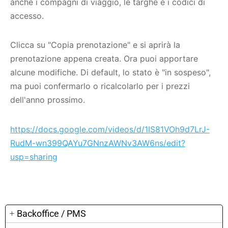
anche i compagni di viaggio, le targhe e i codici di
accesso.
Clicca su "Copia prenotazione" e si aprirà la
prenotazione appena creata. Ora puoi apportare
alcune modifiche. Di default, lo stato è "in sospeso",
ma puoi confermarlo o ricalcolarlo per i prezzi
dell'anno prossimo.
https://docs.google.com/videos/d/1IS81VOh9d7LrJ-
RudM-wn399QAYu7GNnzAWNv3AW6ns/edit?
usp=sharing
Backoffice / PMS