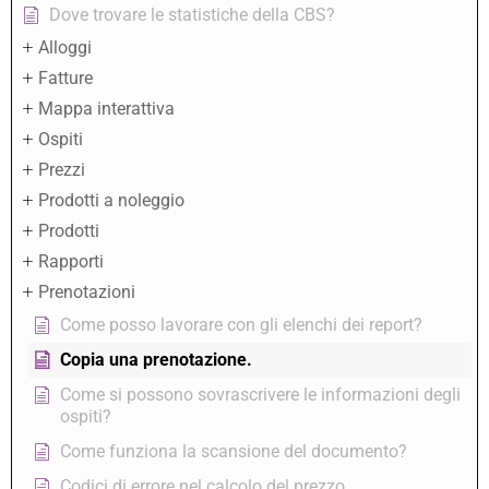
Dove trovare le statistiche della CBS?
Alloggi
Fatture
Mappa interattiva
Ospiti
Prezzi
Prodotti a noleggio
Prodotti
Rapporti
Prenotazioni
Come posso lavorare con gli elenchi dei report?
Copia una prenotazione.
Come si possono sovrascrivere le informazioni degli
ospiti?
Come funziona la scansione del documento?
Codici di errore nel calcolo del prezzo