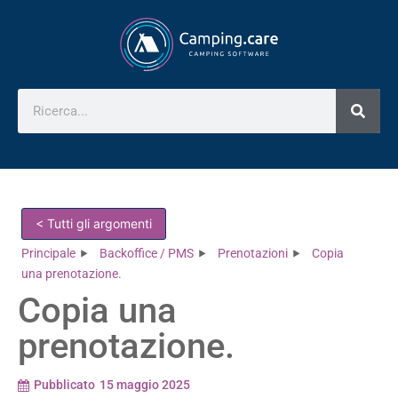
< Tutti gli argomenti
Principale
Backoffice / PMS
Prenotazioni
Copia
una prenotazione.
Copia una
prenotazione.
Pubblicato
15 maggio 2025