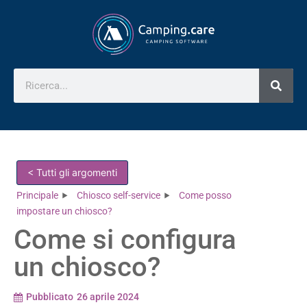
< Tutti gli argomenti
Principale
Chiosco self-service
Come posso
impostare un chiosco?
Come si configura
un chiosco?
Pubblicato
26 aprile 2024