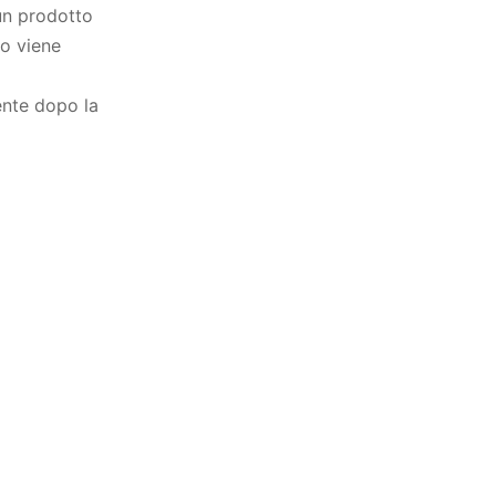
 un prodotto
to viene
ente dopo la