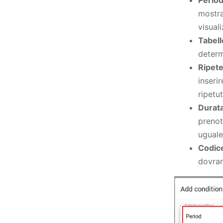
mostra
visual
Tabell
determ
Ripet
inseri
ripetut
Durata
prenot
uguale 
Codic
dovran