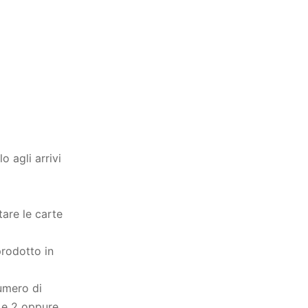
o agli arrivi
are le carte
rodotto in
umero di
1 e 2 oppure