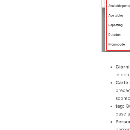
Giorni 
in dete
Carte 
preced
sconto
tag:
Qu
base a
Perso
person