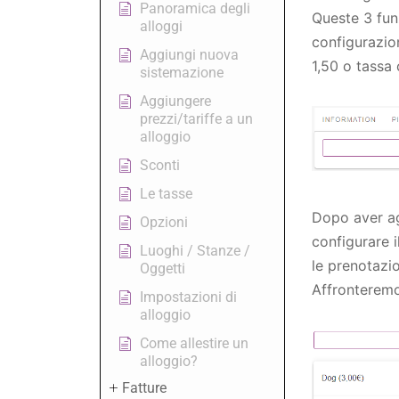
Panoramica degli
Queste 3 funz
alloggi
configurazion
Aggiungi nuova
1,50 o tassa 
sistemazione
Aggiungere
prezzi/tariffe a un
alloggio
Sconti
Le tasse
Dopo aver ag
Opzioni
configurare 
Luoghi / Stanze /
le prenotazio
Oggetti
Affronteremo
Impostazioni di
alloggio
Come allestire un
alloggio?
Fatture