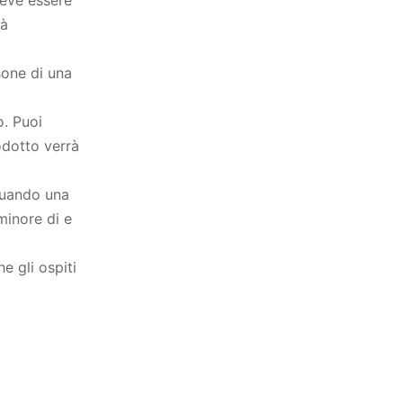
rà
sone di una
o. Puoi
odotto verrà
quando una
minore di e
 gli ospiti