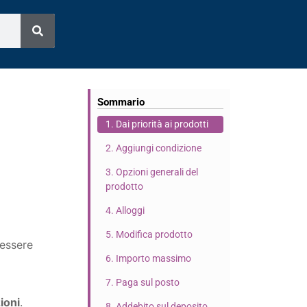
Sommario
1. Dai priorità ai prodotti
2. Aggiungi condizione
3. Opzioni generali del
prodotto
4. Alloggi
5. Modifica prodotto
 essere
6. Importo massimo
7. Paga sul posto
ioni
.
8. Addebito sul deposito