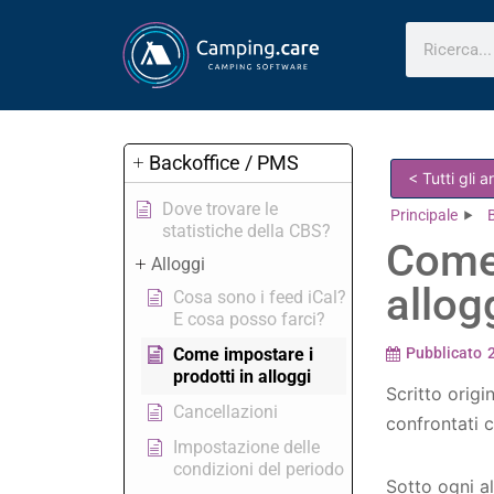
Backoffice / PMS
< Tutti gli 
Dove trovare le
Principale
statistiche della CBS?
Come 
Alloggi
allog
Cosa sono i feed iCal?
E cosa posso farci?
Come impostare i
Pubblicato
prodotti in alloggi
Scritto origi
Cancellazioni
confrontati c
Impostazione delle
condizioni del periodo
Sotto ogni a