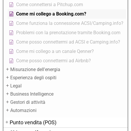
Come connettersi a Pitchup.com
Come mi collego a Booking.com?
Come funziona la connessione ACSI/Camping.info?
Problemi con la prenotazione tramite Booking.com
Come posso connettermi ad ACSI e Camping.info?
Come mi collego a un canale Qenner?
Come posso connettermi ad Airbnb?
Misurazione dell'energia
Esperienza degli ospiti
Legal
Business Intelligence
Gestori di attività
Automazioni
Punto vendita (POS)