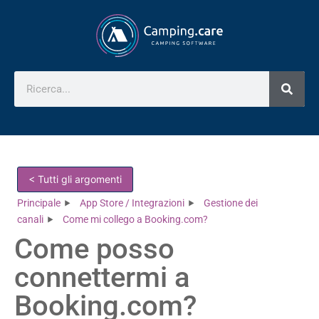
< Tutti gli argomenti
Principale
App Store / Integrazioni
Gestione dei
canali
Come mi collego a Booking.com?
Come posso
connettermi a
Booking.com?