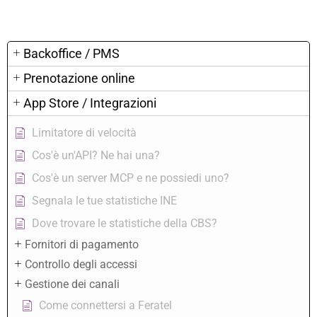
Backoffice / PMS
Prenotazione online
App Store / Integrazioni
Limitatore di velocità
Cos'è un'API? Ne hai una?
Cos'è un server MCP e ne possiedi uno?
Segnala le tue statistiche INE
Dove trovare le statistiche della CBS?
Fornitori di pagamento
Controllo degli accessi
Gestione dei canali
Come connettersi a Feratel