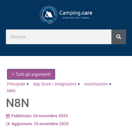
< Tutti gli argomenti
Principale
App Store / Integrazioni
Automazioni
N8N
N8N
Pubblicato
24 novembre 2025
Aggiornato
25 novembre 2025