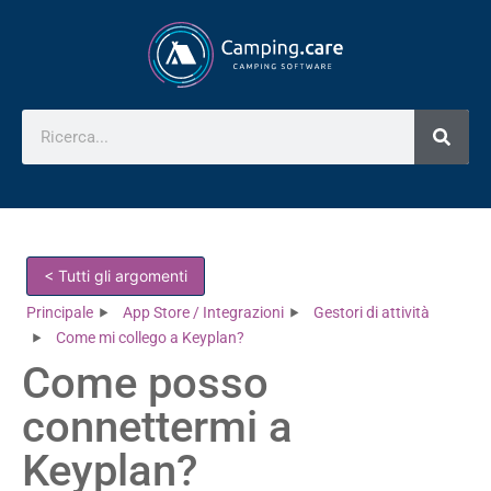
< Tutti gli argomenti
Principale
App Store / Integrazioni
Gestori di attività
Come mi collego a Keyplan?
Come posso
connettermi a
Keyplan?