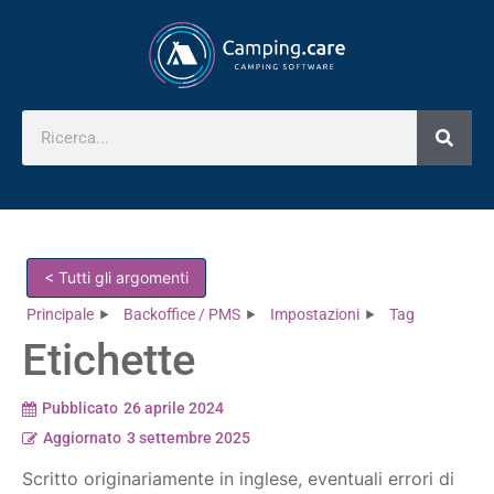
< Tutti gli argomenti
Principale
Backoffice / PMS
Impostazioni
Tag
Etichette
Pubblicato
26 aprile 2024
Aggiornato
3 settembre 2025
Scritto originariamente in inglese, eventuali errori di